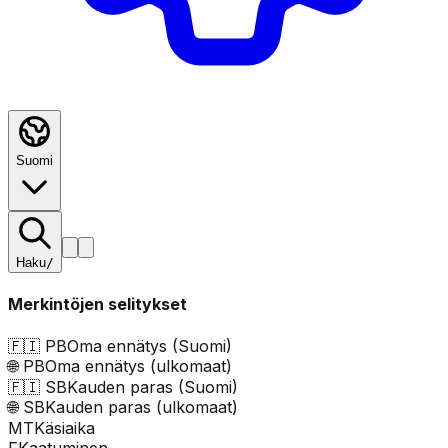
Suomi
Haku
/
Merkintöjen selitykset
🇫🇮
PB
Oma ennätys (Suomi)
🌐
PB
Oma ennätys (ulkomaat)
🇫🇮
SB
Kauden paras (Suomi)
🌐
SB
Kauden paras (ulkomaat)
MT
Käsiaika
F
Kaatuminen