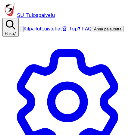
SU Tulospalvelu
Kilpailut
Luistelijat
🏆 Top
❓ FAQ
Anna palautetta
Haku
/